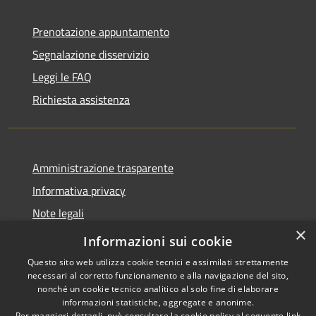
Prenotazione appuntamento
Segnalazione disservizio
Leggi le FAQ
Richiesta assistenza
Amministrazione trasparente
Informativa privacy
Note legali
×
Dichiarazione di accessibilità
Informazioni sui cookie
Questo sito web utilizza cookie tecnici e assimilati strettamente
necessari al corretto funzionamento e alla navigazione del sito,
nonché un cookie tecnico analitico al solo fine di elaborare
informazioni statistiche, aggregate e anonime.
RSS
Copyright © 2026 • Comune di
Per maggiori dettagli, può consultare la cookie policy al seguente
link