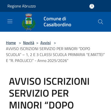
Salta al contenuto principale
Regione Abruzzo
Comune di
Casalbordino
Home
>
Novità
>
Avvisi
>
AVVISO ISCRIZIONI SERVIZIO PER MINORI “DOPO
SCUOLA” – 1, 2 E 3 CLASSI SCUOLA PRIMARIA “E.MATTEI”
E “R. PAOLUCCI” - Anno 2025/2026”
AVVISO ISCRIZIONI
SERVIZIO PER
MINORI “DOPO