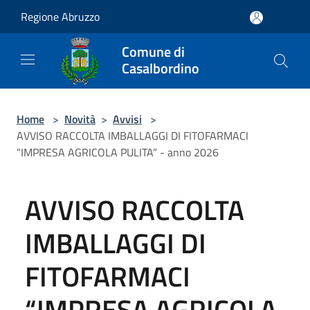
Salta al contenuto principale
Regione Abruzzo
Comune di
Casalbordino
Home
>
Novità
>
Avvisi
>
AVVISO RACCOLTA IMBALLAGGI DI FITOFARMACI
“IMPRESA AGRICOLA PULITA” - anno 2026
AVVISO RACCOLTA
IMBALLAGGI DI
FITOFARMACI
“IMPRESA AGRICOLA