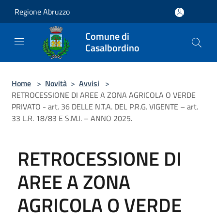
Salta al contenuto principale
Regione Abruzzo
Comune di
Casalbordino
Home
>
Novità
>
Avvisi
>
RETROCESSIONE DI AREE A ZONA AGRICOLA O VERDE
PRIVATO - art. 36 DELLE N.T.A. DEL P.R.G. VIGENTE – art.
33 L.R. 18/83 E S.M.I. – ANNO 2025.
RETROCESSIONE DI
AREE A ZONA
AGRICOLA O VERDE