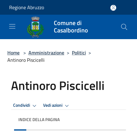
Salta al contenuto principale
Regione Abruzzo
Comune di
Casalbordino
Home
>
Amministrazione
>
Politici
>
Antinoro Piscicelli
Antinoro Piscicelli
Condividi
Vedi azioni
INDICE DELLA PAGINA