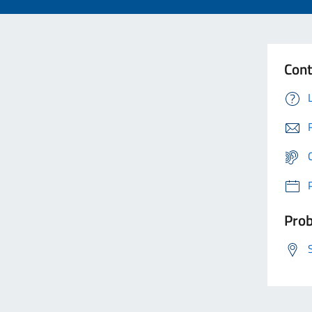
Cont
Prob