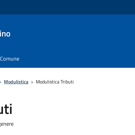
ino
il Comune
>
Modulistica
>
Modulistica Tributi
uti
 genere