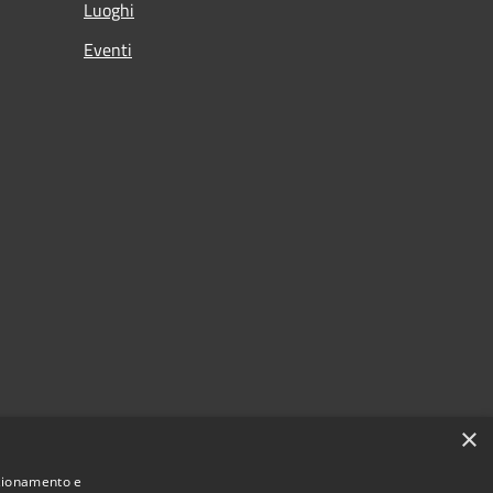
Luoghi
Eventi
×
nzionamento e