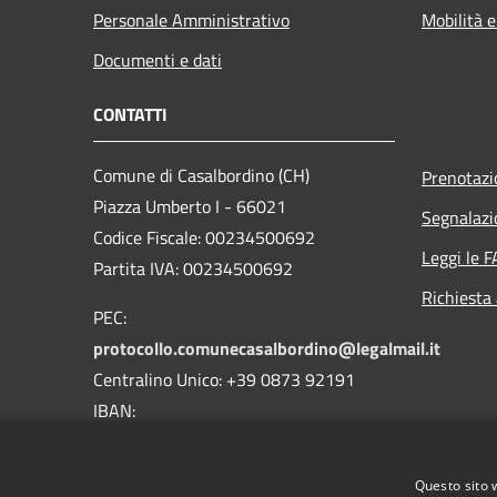
Personale Amministrativo
Mobilità e
Documenti e dati
CONTATTI
Comune di Casalbordino (CH)
Prenotaz
Piazza Umberto I - 66021
Segnalazi
Codice Fiscale: 00234500692
Leggi le 
Partita IVA: 00234500692
Richiesta
PEC:
protocollo.comunecasalbordino@legalmail.it
Centralino Unico: +39 0873 92191
IBAN:
IT18D0359901800000000134009
BIC\SWIFT CCRTIT2TXXX
Questo sito 