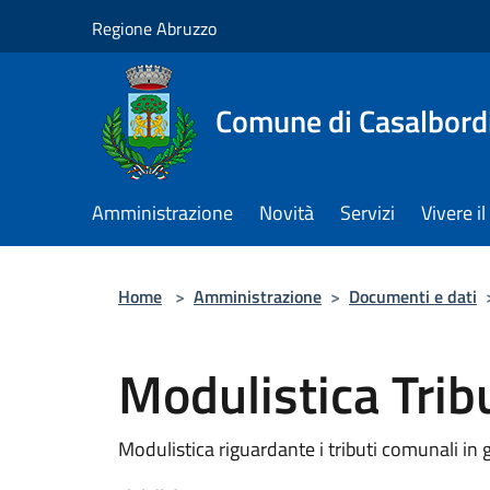
Salta al contenuto principale
Regione Abruzzo
Comune di Casalbord
Amministrazione
Novità
Servizi
Vivere 
Home
>
Amministrazione
>
Documenti e dati
Modulistica Trib
Modulistica riguardante i tributi comunali in